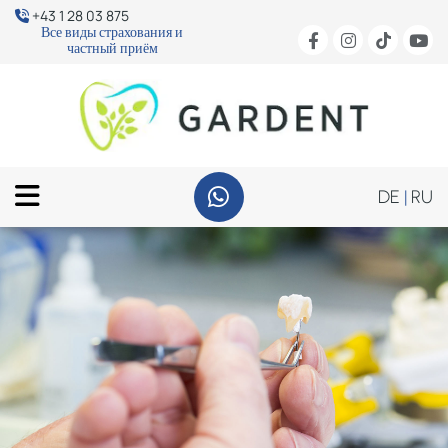
+43 1 28 03 875

Все виды страхования и
частный приём
DE
|
RU